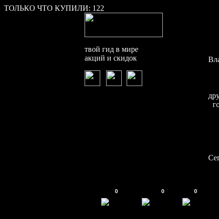
ТОЛЬКО ЧТО КУПИЛИ:
122
твой гид в мире
акций и скидок
Вл
др
г
Се
0
0
0