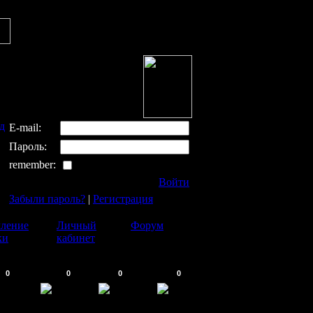
д
E-mail:
Пароль:
remember:
Войти
Забыли пароль?
|
Регистрация
ление
Личный
Форум
ки
кабинет
0
0
0
0