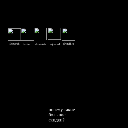
facebook
@mail.ru
twitter
vkontakte
livejournal
почему такие
большие
скидки?