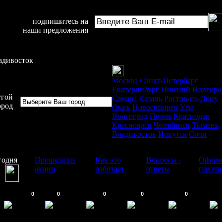
подпишитесь на
наши предложения
адивосток
Москва
Санкт-Петербург
Екатеринбург
Нижний Новгоро
угой
Самара
Казань
Ростов-на-Дону
ород
Омск
Новосибирск
Уфа
Волгоград
Пермь
Краснодар
Красноярск
Челябинск
Тюмень
Владивосток
Иркутск
Сочи
годня
Прошедшие
Как это
Вопросы -
Оформ
акции
работает
ответы
покуп
0
0
0
0
0