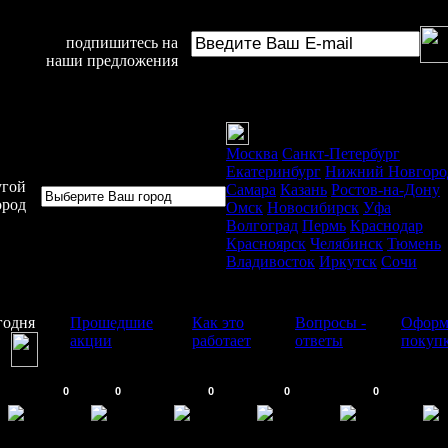
подпишитесь на
наши предложения
Москва
Санкт-Петербург
Екатеринбург
Нижний Новгоро
угой
Самара
Казань
Ростов-на-Дону
ород
Омск
Новосибирск
Уфа
Волгоград
Пермь
Краснодар
Красноярск
Челябинск
Тюмень
Владивосток
Иркутск
Сочи
годня
Прошедшие
Как это
Вопросы -
Оформ
акции
работает
ответы
покуп
0
0
0
0
0