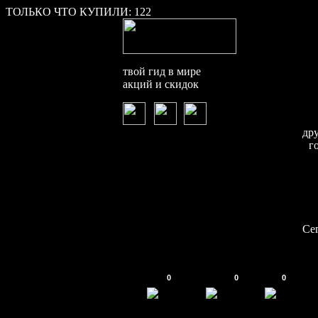
ТОЛЬКО ЧТО КУПИЛИ:
122
твой гид в мире
акций и скидок
др
г
Се
0
0
0