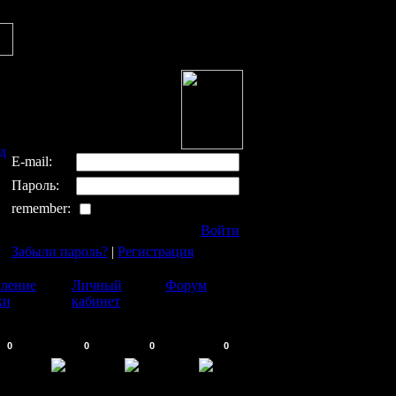
д
E-mail:
Пароль:
remember:
Войти
Забыли пароль?
|
Регистрация
ление
Личный
Форум
ки
кабинет
0
0
0
0