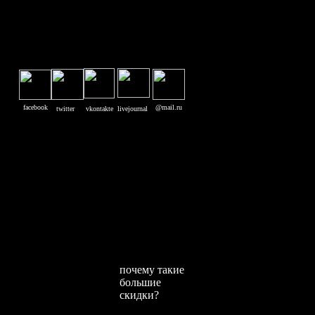
facebook
@mail.ru
twitter
vkontakte
livejournal
почему такие
большие
скидки?