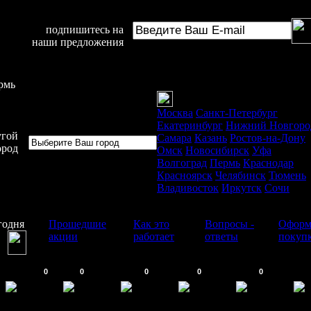
подпишитесь на
наши предложения
рмь
Москва
Санкт-Петербург
Екатеринбург
Нижний Новгоро
угой
Самара
Казань
Ростов-на-Дону
ород
Омск
Новосибирск
Уфа
Волгоград
Пермь
Краснодар
Красноярск
Челябинск
Тюмень
Владивосток
Иркутск
Сочи
годня
Прошедшие
Как это
Вопросы -
Оформ
акции
работает
ответы
покуп
0
0
0
0
0