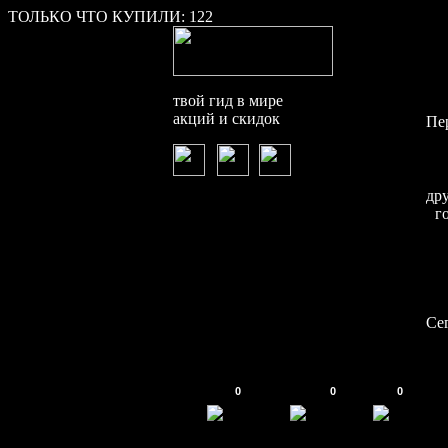
ТОЛЬКО ЧТО КУПИЛИ:
122
твой гид в мире
акций и скидок
Пе
др
г
Се
0
0
0