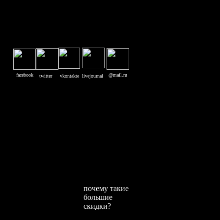
facebook
@mail.ru
twitter
vkontakte
livejournal
почему такие
большие
скидки?