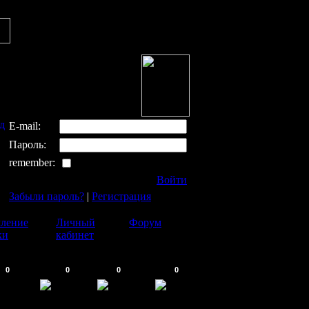
д
E-mail:
Пароль:
remember:
Войти
Забыли пароль?
|
Регистрация
ление
Личный
Форум
ки
кабинет
0
0
0
0